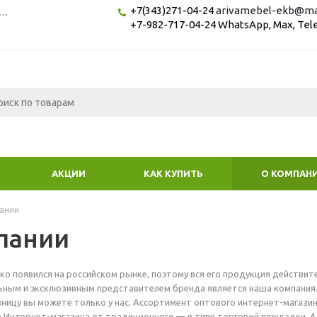
+7(343)271-04-24
arivamebel-ekb@mai
...
+7-982-717-04-24 WhatsApp, Max, Te
АКЦИИ
КАК КУПИТЬ
О КОМПАН
ании
пании
ко появился на российском рынке, поэтому вся его продукция действит
ным и эксклюзивным представителем бренда является наша компания.
озницу вы можете только у нас. Ассортимент оптового интернет-магази
 Интернет-магазина от традиционного — в типе торговой площадки. А