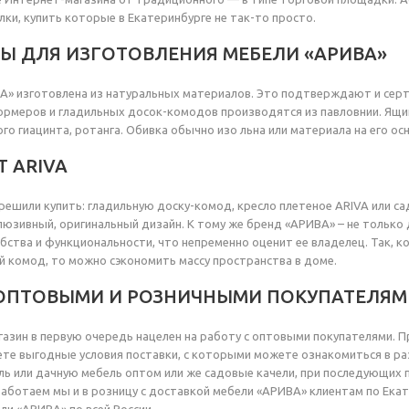
лки, купить которые в Екатеринбурге не так-то просто.
Ы ДЛЯ ИЗГОТОВЛЕНИЯ МЕБЕЛИ «АРИВА»
А» изготовлена из натуральных материалов. Это подтверждают и сер
меров и гладильных досок-комодов производятся из павловнии. Ящики
го гиацинта, ротанга. Обивка обычно изо льна или материала на его ос
 АRIVA
 решили купить: гладильную доску-комод, кресло плетеное АRIVA или с
люзивный, оригинальный дизайн. К тому же бренд «АРИВА» – не только 
бства и функциональности, что непременно оценит ее владелец. Так, к
й комод, то можно сэкономить массу пространства в доме.
 ОПТОВЫМИ И РОЗНИЧНЫМИ ПОКУПАТЕЛЯМ
азин в первую очередь нацелен на работу с оптовыми покупателями. Пр
ете выгодные условия поставки, с которыми можете ознакомиться в ра
ь или дачную мебель оптом или же садовые качели, при последующих 
Работаем мы и в розницу с доставкой мебели «АРИВА» клиентам по Ека