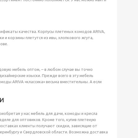
тификаты качества. Корпусы плетеных комодов АRIVA,
 и корзины плетутся из ивы, хлопкового жгута,
нове.
адовую мебель оптом, – в любом случае вы точно
дизайнерские изыски. Прежде всего в эту мебель
омоды АRIVA «классика» весьма вместительны. А если
И
иобретая у нас мебель для дачи, комоды и кресла
зделе для оптовиков. Кроме того, купив плетеную
поставках клиенты получают скидки, зависящие от
теринбургу и Свердловской области. Возможна доставка