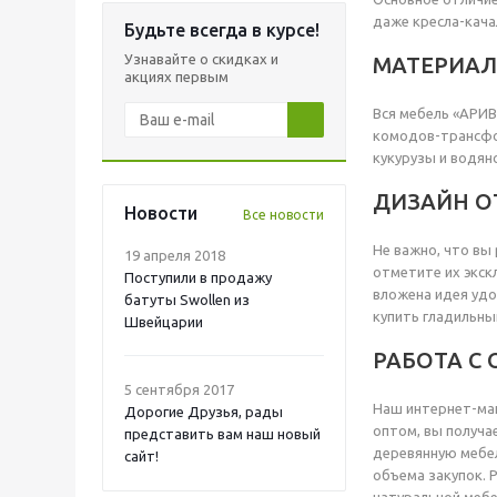
даже кресла-кача
Будьте всегда в курсе!
Узнавайте о скидках и
МАТЕРИАЛ
акциях первым
Вся мебель «АРИВ
комодов-трансфор
кукурузы и водяно
ДИЗАЙН ОТ
Новости
Все новости
Не важно, что вы
19 апреля 2018
отметите их экск
Поступили в продажу
вложена идея удо
батуты Swollen из
купить гладильны
Швейцарии
РАБОТА С
5 сентября 2017
Наш интернет-маг
Дорогие Друзья, рады
оптом, вы получа
представить вам наш новый
деревянную мебел
сайт!
объема закупок. 