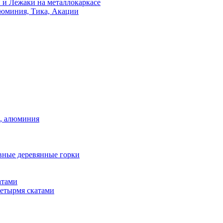
 и Лежаки на металлокаркасе
люминия, Тика, Акации
а, алюминия
вные деревянные горки
атами
четырмя скатами