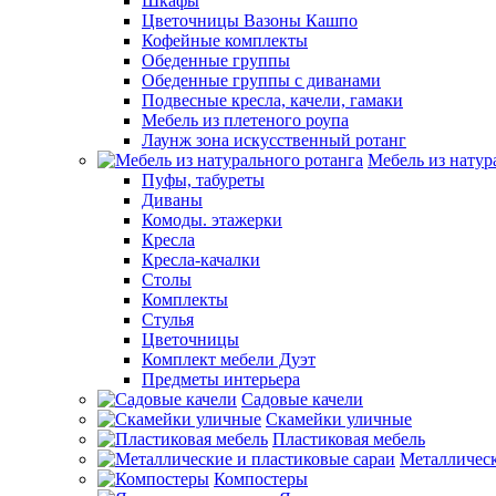
Шкафы
Цветочницы Вазоны Кашпо
Кофейные комплекты
Обеденные группы
Обеденные группы с диванами
Подвесные кресла, качели, гамаки
Мебель из плетеного роупа
Лаунж зона искусственный ротанг
Мебель из натур
Пуфы, табуреты
Диваны
Комоды. этажерки
Кресла
Кресла-качалки
Столы
Комплекты
Стулья
Цветочницы
Комплект мебели Дуэт
Предметы интерьера
Садовые качели
Скамейки уличные
Пластиковая мебель
Металлическ
Компостеры