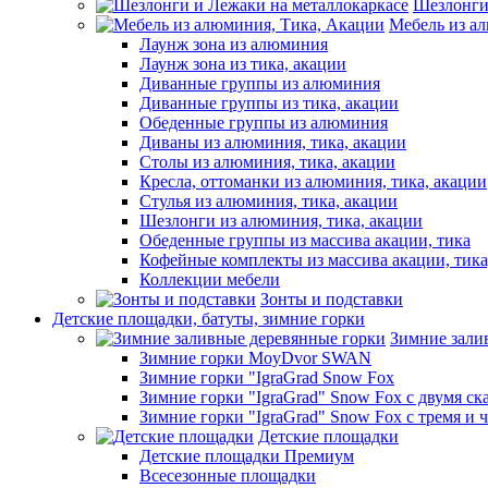
Шезлонги
Мебель из а
Лаунж зона из алюминия
Лаунж зона из тика, акации
Диванные группы из алюминия
Диванные группы из тика, акации
Обеденные группы из алюминия
Диваны из алюминия, тика, акации
Столы из алюминия, тика, акации
Кресла, оттоманки из алюминия, тика, акации
Стулья из алюминия, тика, акации
Шезлонги из алюминия, тика, акации
Обеденные группы из массива акации, тика
Кофейные комплекты из массива акации, тик
Коллекции мебели
Зонты и подставки
Детские площадки, батуты, зимние горки
Зимние зали
Зимние горки MoyDvor SWAN
Зимние горки "IgraGrad Snow Fox
Зимние горки "IgraGrad" Snow Fox с двумя ск
Зимние горки "IgraGrad" Snow Fox с тремя и 
Детские площадки
Детские площадки Премиум
Всесезонные площадки