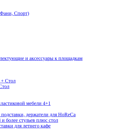
Фани, Спорт)
лектующие и аксессуары к площадкам
 + Стол
 Стол
ластиковой мебели 4+1
 подставки, держатели для HoReCa
 и более стульев плюс стол
тавки для летнего кафе