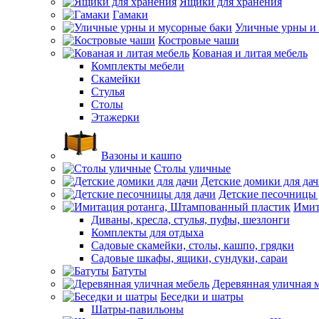
Ящики для хранения
Гамаки
Уличные урны и
Костровые чаши
Кованая и литая мебель
Комплекты мебели
Скамейки
Стулья
Столы
Этажерки
Вазоны и кашпо
Столы уличные
Детские домики для да
Детские песочницы 
Имит
Диваны, кресла, стулья, пуфы, шезлонги
Комплекты для отдыха
Садовые скамейки, столы, кашпо, грядки
Садовые шкафы, ящики, сундуки, сараи
Батуты
Деревянная уличная 
Беседки и шатры
Шатры-павильоны