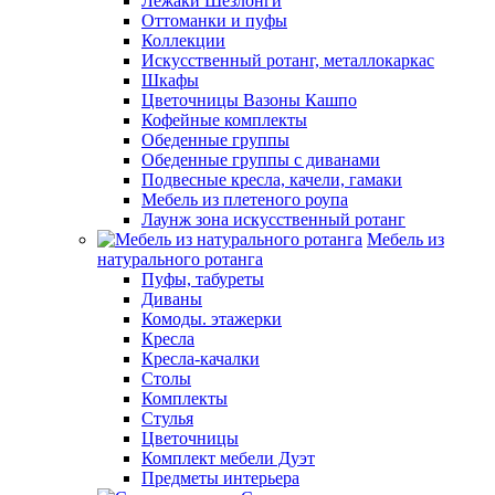
Лежаки Шезлонги
Оттоманки и пуфы
Коллекции
Искусственный ротанг, металлокаркас
Шкафы
Цветочницы Вазоны Кашпо
Кофейные комплекты
Обеденные группы
Обеденные группы с диванами
Подвесные кресла, качели, гамаки
Мебель из плетеного роупа
Лаунж зона искусственный ротанг
Мебель из
натурального ротанга
Пуфы, табуреты
Диваны
Комоды. этажерки
Кресла
Кресла-качалки
Столы
Комплекты
Стулья
Цветочницы
Комплект мебели Дуэт
Предметы интерьера