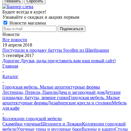
Показать
Сбросить
Будьте всегда в курсе!
Узнавайте о скидках и акциях первым
Новости магазина
Новости
Все новости
19 апреля 2018
Поступили в продажу батуты Swollen из Швейцарии
5 сентября 2017
Дорогие Друзья, рады представить вам наш новый сайт!
Главная
-
Каталог
-
Городская мебель. Малые архитектурные формы
Лестницы, Перила, Панели
Дача и загородный дом
Детские
площадки, батуты, зимние горки
Городская мебель. Малые
архитектурные формы
Дизайнерские кресла и столики
Мебель
для кафе
-
Коллекции городской мебели
Скамейки уличные
Шезлонги и Лежаки
Коллекции городской
мебели
Уличные урны и мусорные баки
Вазоны и кашпо
Столы