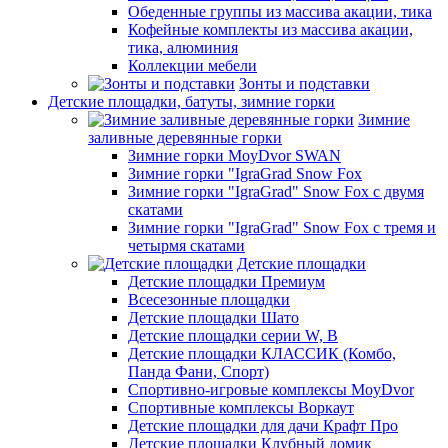
Обеденные группы из массива акации, тика
Кофейные комплекты из массива акации,
тика, алюминия
Коллекции мебели
Зонты и подставки
Детские площадки, батуты, зимние горки
Зимние
заливные деревянные горки
Зимние горки MoyDvor SWAN
Зимние горки "IgraGrad Snow Fox
Зимние горки "IgraGrad" Snow Fox с двумя
скатами
Зимние горки "IgraGrad" Snow Fox с тремя и
четырмя скатами
Детские площадки
Детские площадки Премиум
Всесезонные площадки
Детские площадки Шато
Детские площадки серии W, В
Детские площадки КЛАССИК (Комбо,
Панда Фани, Спорт)
Спортивно-игровые комплексы MoyDvor
Спортивные комплексы Воркаут
Детские площадки для дачи Крафт Про
Детские площадки Клубный домик