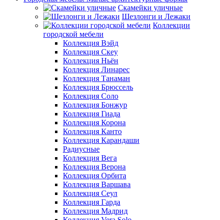
Скамейки уличные
Шезлонги и Лежаки
Коллекции
городской мебели
Коллекция Вэйд
Коллекция Скеу
Коллекция Ньён
Коллекция Линарес
Коллекция Танаман
Коллекция Брюссель
Коллекция Соло
Коллекция Бонжур
Коллекция Гиада
Коллекция Корона
Коллекция Канто
Коллекция Карандаши
Радиусные
Коллекция Вега
Коллекция Верона
Коллекция Орбита
Коллекция Варшава
Коллекция Сеул
Коллекция Гарда
Коллекция Мадрид
Коллекция Vera Solo