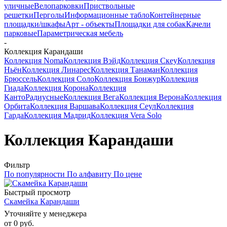
уличные
Велопарковки
Приствольные
решетки
Перголы
Информационные табло
Контейнерные
площадки/шкафы
Арт - объекты
Площадки для собак
Качели
парковые
Параметрическая мебель
-
Коллекция Карандаши
Коллекция Noma
Коллекция Вэйд
Коллекция Скеу
Коллекция
Ньён
Коллекция Линарес
Коллекция Танаман
Коллекция
Брюссель
Коллекция Соло
Коллекция Бонжур
Коллекция
Гиада
Коллекция Корона
Коллекция
Канто
Радиусные
Коллекция Вега
Коллекция Верона
Коллекция
Орбита
Коллекция Варшава
Коллекция Сеул
Коллекция
Гарда
Коллекция Мадрид
Коллекция Vera Solo
Коллекция Карандаши
Фильтр
По популярности
По алфавиту
По цене
Быстрый просмотр
Скамейка Карандаши
Уточняйте у менеджера
от
0 руб.