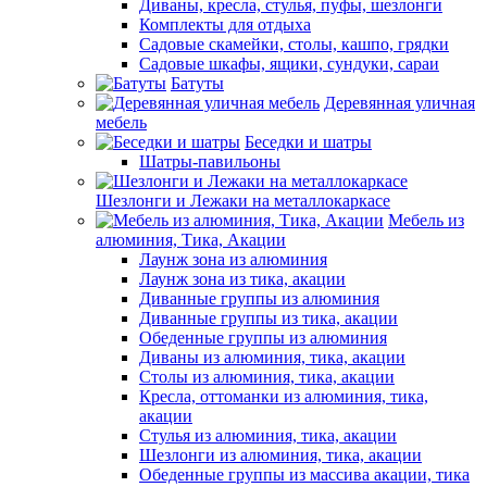
Диваны, кресла, стулья, пуфы, шезлонги
Комплекты для отдыха
Садовые скамейки, столы, кашпо, грядки
Садовые шкафы, ящики, сундуки, сараи
Батуты
Деревянная уличная
мебель
Беседки и шатры
Шатры-павильоны
Шезлонги и Лежаки на металлокаркасе
Мебель из
алюминия, Тика, Акации
Лаунж зона из алюминия
Лаунж зона из тика, акации
Диванные группы из алюминия
Диванные группы из тика, акации
Обеденные группы из алюминия
Диваны из алюминия, тика, акации
Столы из алюминия, тика, акации
Кресла, оттоманки из алюминия, тика,
акации
Стулья из алюминия, тика, акации
Шезлонги из алюминия, тика, акации
Обеденные группы из массива акации, тика