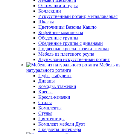
Лежаки Шезлонги
Оттоманки и пуфы
Коллекции
Искусственный ротанг, металлокаркас
Шкафы
Цветочницы Вазоны Кашпо
Кофейные комплекты
Обеденные группы
Обеденные группы с диванами
Подвесные кресла, качели, гамаки
Мебель из плетеного роупа
Лаунж зона искусственный ротанг
Мебель из
натурального ротанга
Пуфы, табуреты
Диваны
Комоды. этажерки
Кресла
Кресла-качалки
Столы
Комплекты
Стулья
Цветочницы
Комплект мебели Дуэт
Предметы интерьера