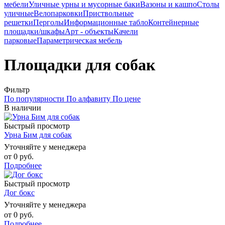
мебели
Уличные урны и мусорные баки
Вазоны и кашпо
Столы
уличные
Велопарковки
Приствольные
решетки
Перголы
Информационные табло
Контейнерные
площадки/шкафы
Арт - объекты
Качели
парковые
Параметрическая мебель
Площадки для собак
Фильтр
По популярности
По алфавиту
По цене
В наличии
Быстрый просмотр
Урна Бим для собак
Уточняйте у менеджера
от
0 руб.
Подробнее
Быстрый просмотр
Дог бокс
Уточняйте у менеджера
от
0 руб.
Подробнее