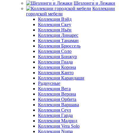
Шезлонги и Лежаки
Коллекции
городской мебели
Коллекция Вэйд
Коллекция Скеу
Коллекция Ньён
Коллекция Линарес
Коллекция Танаман
Коллекция Брюссель
Коллекция Соло
Коллекция Бонжур
Коллекция Гиада
Коллекция Корона
Коллекция Канто
Коллекция Карандаши
Радиусные
Коллекция Вега
Коллекция Верона
Коллекция Орбита
Коллекция Варшава
Коллекция Сеул
Коллекция Гарда
Коллекция Мадрид
Коллекция Vera Solo
Коллекция Noma