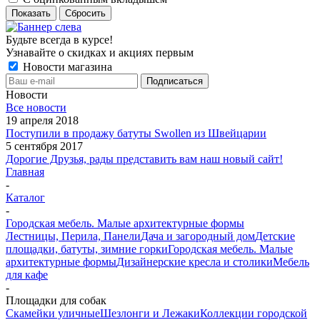
Показать
Сбросить
Будьте всегда в курсе!
Узнавайте о скидках и акциях первым
Новости магазина
Новости
Все новости
19 апреля 2018
Поступили в продажу батуты Swollen из Швейцарии
5 сентября 2017
Дорогие Друзья, рады представить вам наш новый сайт!
Главная
-
Каталог
-
Городская мебель. Малые архитектурные формы
Лестницы, Перила, Панели
Дача и загородный дом
Детские
площадки, батуты, зимние горки
Городская мебель. Малые
архитектурные формы
Дизайнерские кресла и столики
Мебель
для кафе
-
Площадки для собак
Скамейки уличные
Шезлонги и Лежаки
Коллекции городской