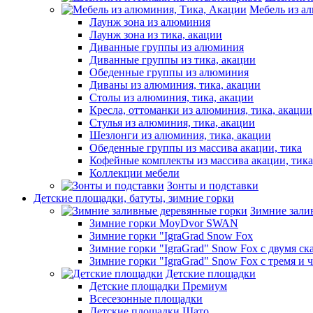
Мебель из а
Лаунж зона из алюминия
Лаунж зона из тика, акации
Диванные группы из алюминия
Диванные группы из тика, акации
Обеденные группы из алюминия
Диваны из алюминия, тика, акации
Столы из алюминия, тика, акации
Кресла, оттоманки из алюминия, тика, акации
Стулья из алюминия, тика, акации
Шезлонги из алюминия, тика, акации
Обеденные группы из массива акации, тика
Кофейные комплекты из массива акации, тик
Коллекции мебели
Зонты и подставки
Детские площадки, батуты, зимние горки
Зимние зали
Зимние горки MoyDvor SWAN
Зимние горки "IgraGrad Snow Fox
Зимние горки "IgraGrad" Snow Fox с двумя ск
Зимние горки "IgraGrad" Snow Fox с тремя и 
Детские площадки
Детские площадки Премиум
Всесезонные площадки
Детские площадки Шато