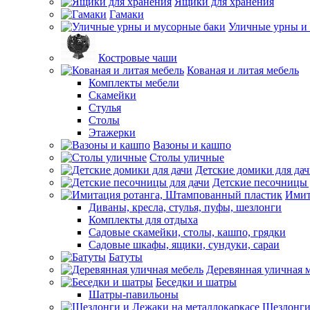
Ящики для хранения
Гамаки
Уличные урны и
Костровые чаши
Кованая и литая мебель
Комплекты мебели
Скамейки
Стулья
Столы
Этажерки
Вазоны и кашпо
Столы уличные
Детские домики для да
Детские песочницы 
Имит
Диваны, кресла, стулья, пуфы, шезлонги
Комплекты для отдыха
Садовые скамейки, столы, кашпо, грядки
Садовые шкафы, ящики, сундуки, сараи
Батуты
Деревянная уличная 
Беседки и шатры
Шатры-павильоны
Шезлонги