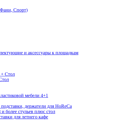
Фани, Спорт)
лектующие и аксессуары к площадкам
 + Стол
 Стол
ластиковой мебели 4+1
 подставки, держатели для HoReCa
 и более стульев плюс стол
тавки для летнего кафе