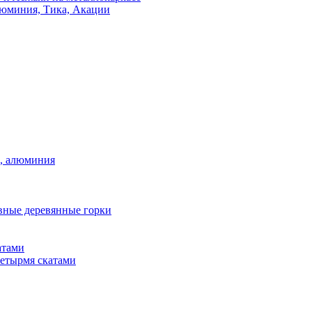
люминия, Тика, Акации
а, алюминия
вные деревянные горки
атами
четырмя скатами