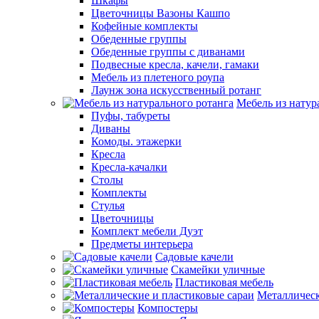
Шкафы
Цветочницы Вазоны Кашпо
Кофейные комплекты
Обеденные группы
Обеденные группы с диванами
Подвесные кресла, качели, гамаки
Мебель из плетеного роупа
Лаунж зона искусственный ротанг
Мебель из натур
Пуфы, табуреты
Диваны
Комоды. этажерки
Кресла
Кресла-качалки
Столы
Комплекты
Стулья
Цветочницы
Комплект мебели Дуэт
Предметы интерьера
Садовые качели
Скамейки уличные
Пластиковая мебель
Металлическ
Компостеры