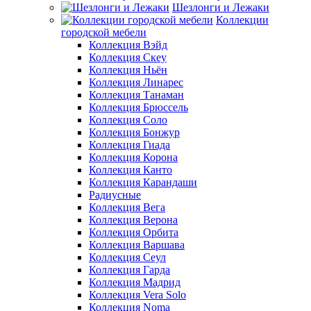
Шезлонги и Лежаки
Коллекции
городской мебели
Коллекция Вэйд
Коллекция Скеу
Коллекция Ньён
Коллекция Линарес
Коллекция Танаман
Коллекция Брюссель
Коллекция Соло
Коллекция Бонжур
Коллекция Гиада
Коллекция Корона
Коллекция Канто
Коллекция Карандаши
Радиусные
Коллекция Вега
Коллекция Верона
Коллекция Орбита
Коллекция Варшава
Коллекция Сеул
Коллекция Гарда
Коллекция Мадрид
Коллекция Vera Solo
Коллекция Noma