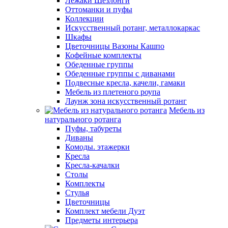
Лежаки Шезлонги
Оттоманки и пуфы
Коллекции
Искусственный ротанг, металлокаркас
Шкафы
Цветочницы Вазоны Кашпо
Кофейные комплекты
Обеденные группы
Обеденные группы с диванами
Подвесные кресла, качели, гамаки
Мебель из плетеного роупа
Лаунж зона искусственный ротанг
Мебель из
натурального ротанга
Пуфы, табуреты
Диваны
Комоды. этажерки
Кресла
Кресла-качалки
Столы
Комплекты
Стулья
Цветочницы
Комплект мебели Дуэт
Предметы интерьера