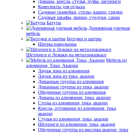
Диваны, кресла, стулья, пуфы, шезлонги
Комплекты для отдыха
Садовые скамейки, столы, кашпо, грядки
Садовые шкафы, ящики, сундуки, сараи
Батуты
Деревянная уличная
мебель
Беседки и шатры
Шатры-павильоны
Шезлонги и Лежаки на металлокаркасе
Мебель из
алюминия, Тика, Акации
Лаунж зона из алюминия
Лаунж зона из тика, акации
Диванные группы из алюминия
Диванные группы из тика, акации
Обеденные группы из алюминия
Диваны из алюминия, тика, акации
Столы из алюминия, тика, акации
Кресла, оттоманки из алюминия, тика,
акации
Стулья из алюминия, тика, акации
Шезлонги из алюминия, тика, акации
Обеденные группы из массива акации, тика