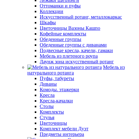
Лежаки Шезлонги
Оттоманки и пуфы
Коллекции
Искусственный ротанг, металлокаркас
Шкафы
Цветочницы Вазоны Кашпо
Кофейные комплекты
Обеденные группы
Обеденные группы с диванами
Подвесные кресла, качели, гамаки
Мебель из плетеного роупа
Лаунж зона искусственный ротанг
Мебель из
натурального ротанга
Пуфы, табуреты
Диваны
Комоды. этажерки
Кресла
Кресла-качалки
Столы
Комплекты
Стулья
Цветочницы
Комплект мебели Дуэт
Предметы интерьера