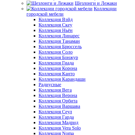
Шезлонги и Лежаки
Коллекции
городской мебели
Коллекция Вэйд
Коллекция Скеу
Коллекция Ньён
Коллекция Линарес
Коллекция Танаман
Коллекция Брюссель
Коллекция Соло
Коллекция Бонжур
Коллекция Гиада
Коллекция Корона
Коллекция Канто
Коллекция Карандаши
Радиусные
Коллекция Вега
Коллекция Верона
Коллекция Орбита
Коллекция Варшава
Коллекция Сеул
Коллекция Гарда
Коллекция Мадрид
Коллекция Vera Solo
Коллекция Noma