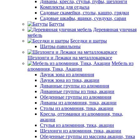
Диваны, кресла, стулья, пуфы, шезлонги
Комплекты для отдыха
Садовые скамейки, столы, кашпо, грядки
Садовые шкафы, ящики, сундуки, сараи
Батуты
Деревянная уличная
мебель
Беседки и шатры
Шатры-павильоны
Шезлонги и Лежаки на металлокаркасе
Мебель из
алюминия, Тика, Акации
Лаунж зона из алюминия
Лаунж зона из тика, акации
Диванные группы из алюминия
Диванные группы из тика, акации
Обеденные группы из алюминия
Диваны из алюминия, тика, акации
Столы из алюминия, тика, акации
Кресла, оттоманки из алюминия, тика,
акации
Стулья из алюминия, тика, акации
Шезлонги из алюминия, тика, акации
Обеденные группы из массива акации, тика