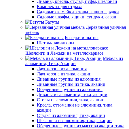
Диваны, кресла, стулья, пуфы, шезлонги
Комплекты для отдыха
Садовые скамейки, столы, кашпо, грядки
Садовые шкафы, ящики, сундуки, сараи
Батуты
Деревянная уличная
мебель
Беседки и шатры
Шатры-павильоны
Шезлонги и Лежаки на металлокаркасе
Мебель из
алюминия, Тика, Акации
Лаунж зона из алюминия
Лаунж зона из тика, акации
Диванные группы из алюминия
Диванные группы из тика, акации
Обеденные группы из алюминия
Диваны из алюминия, тика, акации
Столы из алюминия, тика, акации
Кресла, оттоманки из алюминия, тика,
акации
Стулья из алюминия, тика, акации
Шезлонги из алюминия, тика, акации
Обеденные группы из массива акации, тика