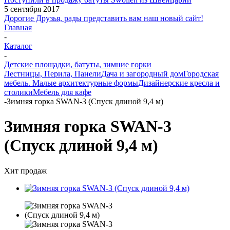
5 сентября 2017
Дорогие Друзья, рады представить вам наш новый сайт!
Главная
-
Каталог
-
Детские площадки, батуты, зимние горки
Лестницы, Перила, Панели
Дача и загородный дом
Городская
мебель. Малые архитектурные формы
Дизайнерские кресла и
столики
Мебель для кафе
-
Зимняя горка SWAN-3 (Спуск длиной 9,4 м)
Зимняя горка SWAN-3
(Спуск длиной 9,4 м)
Хит продаж