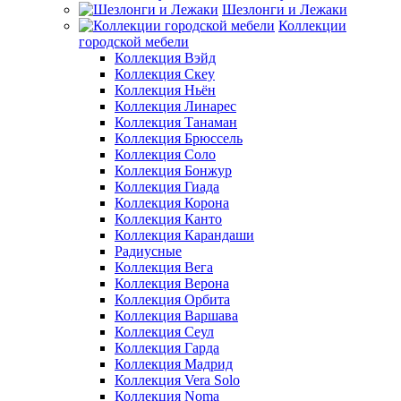
Шезлонги и Лежаки
Коллекции
городской мебели
Коллекция Вэйд
Коллекция Скеу
Коллекция Ньён
Коллекция Линарес
Коллекция Танаман
Коллекция Брюссель
Коллекция Соло
Коллекция Бонжур
Коллекция Гиада
Коллекция Корона
Коллекция Канто
Коллекция Карандаши
Радиусные
Коллекция Вега
Коллекция Верона
Коллекция Орбита
Коллекция Варшава
Коллекция Сеул
Коллекция Гарда
Коллекция Мадрид
Коллекция Vera Solo
Коллекция Noma