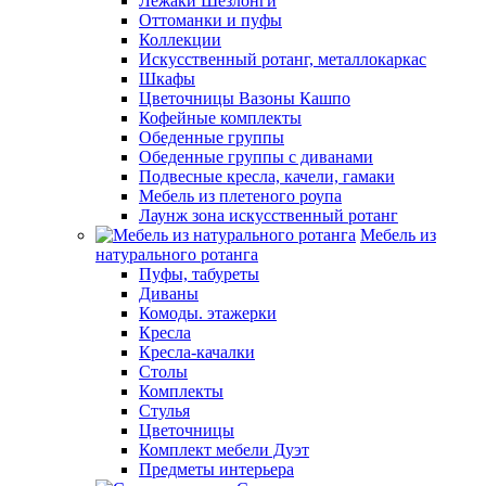
Лежаки Шезлонги
Оттоманки и пуфы
Коллекции
Искусственный ротанг, металлокаркас
Шкафы
Цветочницы Вазоны Кашпо
Кофейные комплекты
Обеденные группы
Обеденные группы с диванами
Подвесные кресла, качели, гамаки
Мебель из плетеного роупа
Лаунж зона искусственный ротанг
Мебель из
натурального ротанга
Пуфы, табуреты
Диваны
Комоды. этажерки
Кресла
Кресла-качалки
Столы
Комплекты
Стулья
Цветочницы
Комплект мебели Дуэт
Предметы интерьера