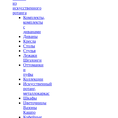
из
искусственного
ротанга
Комплекты,
комплекты
с
диванами
Диваны
Кресла
Столы
Стулья
Лежаки
Шезлонги
Оттоманки
и
пуфы
Коллекции
Искусственный
ротанг,
металлокаркас
Шкафы
Цветочницы
Вазоны
Кашпо
Кофейные