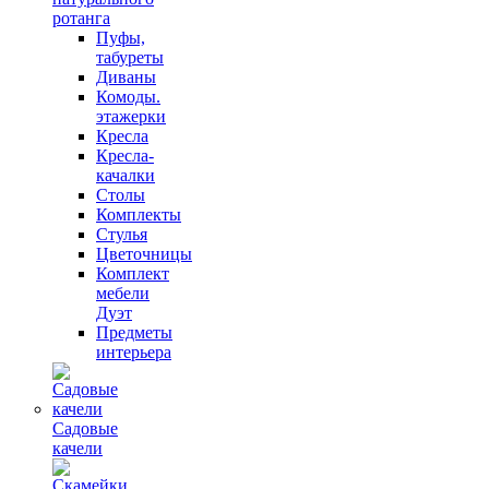
ротанга
Пуфы,
табуреты
Диваны
Комоды.
этажерки
Кресла
Кресла-
качалки
Столы
Комплекты
Стулья
Цветочницы
Комплект
мебели
Дуэт
Предметы
интерьера
Садовые
качели