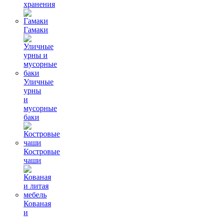
хранения
Гамаки
Уличные
урны
и
мусорные
баки
Костровые
чаши
Кованая
и